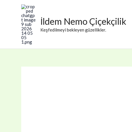
İçeriğe
atla
İldem Nemo Çiçekçilik
Keşfedilmeyi bekleyen güzellikler.