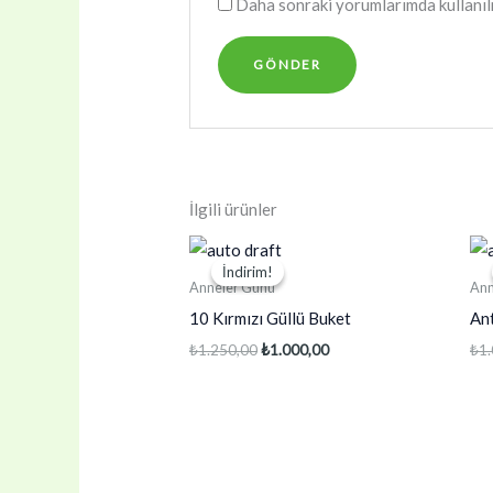
Daha sonraki yorumlarımda kullanılm
İlgili ürünler
İndirim!
İndirim!
Anneler Günü
Ann
10 Kırmızı Güllü Buket
An
Orijinal
Şu
₺
1.250,00
₺
1.000,00
₺
1
fiyat:
andaki
₺1.250,00.
fiyat:
₺1.000,00.