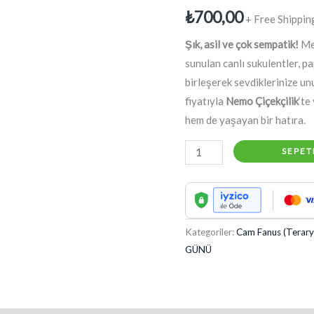
₺
700,00
+ Free Shippin
Şık, asil ve çok sempatik!
Mer
sunulan canlı sukulentler, p
birleşerek sevdiklerinize un
fiyatıyla
Nemo Çiçekçilik
‘te
hem de yaşayan bir hatıra.
Ayıcıklı
SEPET
Canlı
Sukulent
Aranjmanı
adet
Kategoriler:
Cam Fanus (Terar
GÜNÜ