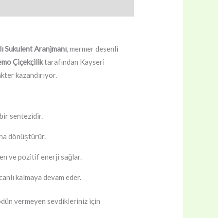
nlı Sukulent Aranjmanı
, mermer desenli
mo Çiçekçilik
tarafından Kayseri
akter kazandırıyor.
ir sentezidir.
ına dönüştürür.
 ve pozitif enerji sağlar.
 canlı kalmaya devam eder.
 ödün vermeyen sevdikleriniz için