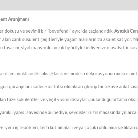
ulent Aranjmanı
r dokusu ve sevimli bir “beyefendi” ayıcıkla taçlandırdık.
Ayıcıklı Ca
r alan canlı sukulent çeşitleriyle yaşam alanlarınıza asalet katıyor.
Ne
u tasarım, siyah papyonlu ayıcık figürüyle hediyenize masalsı bir kar
nli ve ayaklı antik saksı, klasik ve modern dekorasyonun mükemmel b
gürü, aranjmanı sadece bir bitki olmaktan çıkarıp bir hikaye anlatıcıs
an taze sukulentler ve yeşil yosun detayları, bulunduğu ortama oksijen
anıklı yapısı sayesinde bu hediye, sevdiklerinizin masasında yıllarca
, yeni iş tebrikleri, terfi kutlamaları veya çocuk ruhlu ama şıklıktan