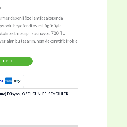
g
mer desenli özel antik saksısında
apyonlu beyefendi ayıcık figürüyle
utulmaz bir sürpriz sunuyor.
700 TL
 yer alan bu tasarım, hem dekoratif bir obje
E EKLE
yum) Dünyası
,
ÖZEL GÜNLER
,
SEVGİLİLER