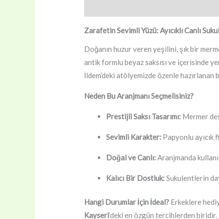
Açıklama
Değerlendirmeler (0)
Zarafetin Sevimli Yüzü: Ayıcıklı Canlı Suk
Doğanın huzur veren yeşilini, şık bir merme
antik formlu beyaz saksısı ve içerisinde ye
İldem’deki atölyemizde özenle hazırlanan b
Neden Bu Aranjmanı Seçmelisiniz?
Prestijli Saksı Tasarımı:
Mermer dese
Sevimli Karakter:
Papyonlu ayıcık fi
Doğal ve Canlı:
Aranjmanda kullanıl
Kalıcı Bir Dostluk:
Sukulentlerin day
Hangi Durumlar İçin İdeal?
Erkeklere hediye
Kayseri
‘deki en özgün tercihlerden biridir.