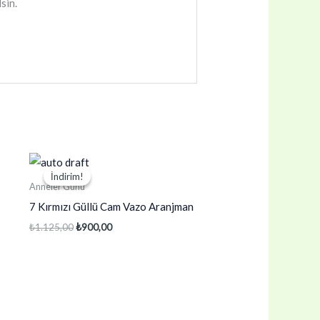
sin.
İndirim!
İndirim!
Anneler Günü
7 Kırmızı Güllü Cam Vazo Aranjman
Orijinal
Şu
₺
1.125,00
₺
900,00
fiyat:
andaki
₺1.125,00.
fiyat:
₺900,00.