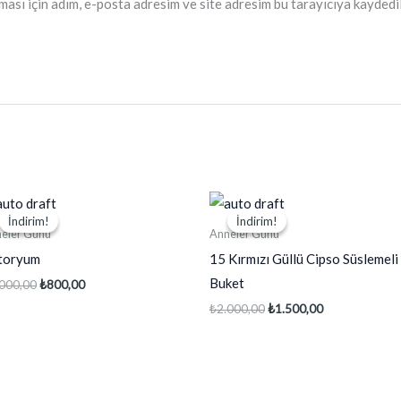
ası için adım, e-posta adresim ve site adresim bu tarayıcıya kaydedil
İndirim!
İndirim!
İndirim!
İndirim!
eler Günü
Anneler Günü
toryum
15 Kırmızı Güllü Cipso Süslemeli
Buket
Orijinal
Şu
.000,00
₺
800,00
fiyat:
andaki
Orijinal
Şu
₺
2.000,00
₺
1.500,00
₺1.000,00.
fiyat:
fiyat:
andaki
₺800,00.
₺2.000,00.
fiyat:
₺1.500,00.