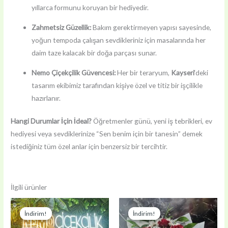
yıllarca formunu koruyan bir hediyedir.
Zahmetsiz Güzellik:
Bakım gerektirmeyen yapısı sayesinde,
yoğun tempoda çalışan sevdikleriniz için masalarında her
daim taze kalacak bir doğa parçası sunar.
Nemo Çiçekçilik Güvencesi:
Her bir teraryum,
Kayseri
‘deki
tasarım ekibimiz tarafından kişiye özel ve titiz bir işçilikle
hazırlanır.
Hangi Durumlar İçin İdeal?
Öğretmenler günü, yeni iş tebrikleri, ev
hediyesi veya sevdiklerinize “Sen benim için bir tanesin” demek
istediğiniz tüm özel anlar için benzersiz bir tercihtir.
İlgili ürünler
İndirim!
İndirim!
İndirim!
İndirim!