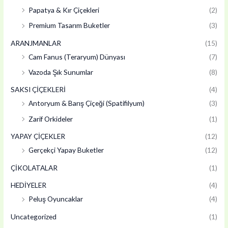
Papatya & Kır Çiçekleri
(2)
Premium Tasarım Buketler
(3)
ARANJMANLAR
(15)
Cam Fanus (Teraryum) Dünyası
(7)
Vazoda Şık Sunumlar
(8)
SAKSI ÇİÇEKLERİ
(4)
Antoryum & Barış Çiçeği (Spatifilyum)
(3)
Zarif Orkideler
(1)
YAPAY ÇİÇEKLER
(12)
Gerçekçi Yapay Buketler
(12)
ÇİKOLATALAR
(1)
HEDİYELER
(4)
Peluş Oyuncaklar
(4)
Uncategorized
(1)