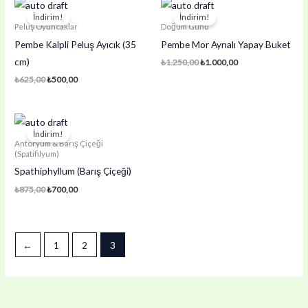
İndirim!
İndirim!
Peluş Oyuncaklar
Doğum Günü
Pembe Kalpli Peluş Ayıcık (35
Pembe Mor Aynalı Yapay Buket
cm)
Orijinal
Şu
₺
1.250,00
₺
1.000,00
fiyat:
andaki
Orijinal
Şu
₺
625,00
₺
500,00
₺1.250,00.
fiyat:
fiyat:
andaki
₺1.000,00.
₺625,00.
fiyat:
₺500,00.
İndirim!
Antoryum & Barış Çiçeği
(Spatifilyum)
Spathiphyllum (Barış Çiçeği)
Orijinal
Şu
₺
875,00
₺
700,00
fiyat:
andaki
₺875,00.
fiyat:
₺700,00.
←
1
2
3