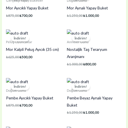
Gerçekçi Yapay Buketler
Doğum Günü
Mor Ayıcıklı Yapay Buket
Mor Aynalı Yapay Buket
Orijinal
Şu
Orijinal
Şu
₺
875,00
₺
700,00
₺
1.250,00
₺
1.000,00
fiyat:
andaki
fiyat:
andaki
₺875,00.
fiyat:
₺1.250,00.
fiyat:
₺700,00.
₺1.000,00.
İndirim!
İndirim!
Peluş Oyuncaklar
Anneler Günü
Mor Kalpli Peluş Ayıcık (35 cm)
Nostaljik Taş Teraryum
Aranjmanı
Orijinal
Şu
₺
625,00
₺
500,00
fiyat:
andaki
Orijinal
Şu
₺
1.000,00
₺
800,00
₺625,00.
fiyat:
fiyat:
andaki
₺500,00.
₺1.000,00.
fiyat:
₺800,00.
İndirim!
İndirim!
Doğum Günü
Doğum Günü
Pembe Ayıcıklı Yapay Buket
Pembe Beyaz Aynalı Yapay
Buket
Orijinal
Şu
₺
875,00
₺
700,00
fiyat:
andaki
Orijinal
Şu
₺
1.250,00
₺
1.000,00
₺875,00.
fiyat:
fiyat:
andaki
₺700,00.
₺1.250,00.
fiyat:
₺1.000,00.