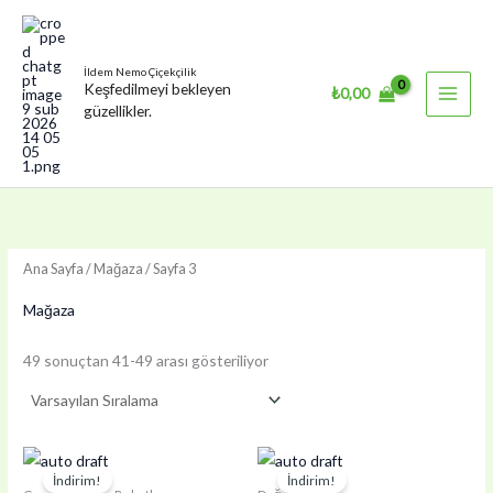
İçeriğe
atla
İldem Nemo Çiçekçilik
Keşfedilmeyi bekleyen
₺
0,00
güzellikler.
Ana Sayfa
/
Mağaza
/ Sayfa 3
Mağaza
49 sonuçtan 41-49 arası gösteriliyor
İndirim!
İndirim!