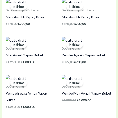
İndirim!
İndirim!
Gerçekçi Yapay Buketler
Gerçekçi Yapay Buketler
Mavi Ayıcıklı Yapay Buket
Mor Ayıcıklı Yapay Buket
Orijinal
Şu
Orijinal
Şu
₺
875,00
₺
700,00
₺
875,00
₺
700,00
fiyat:
andaki
fiyat:
andaki
₺875,00.
fiyat:
₺875,00.
fiyat:
₺700,00.
₺700,00.
İndirim!
İndirim!
Doğum Günü
Doğum Günü
Mor Aynalı Yapay Buket
Pembe Ayıcıklı Yapay Buket
Orijinal
Şu
Orijinal
Şu
₺
1.250,00
₺
1.000,00
₺
875,00
₺
700,00
fiyat:
andaki
fiyat:
andaki
₺1.250,00.
fiyat:
₺875,00.
fiyat:
₺1.000,00.
₺700,00.
İndirim!
İndirim!
Doğum Günü
Doğum Günü
Pembe Beyaz Aynalı Yapay
Pembe Mor Aynalı Yapay Buket
Buket
Orijinal
Şu
₺
1.250,00
₺
1.000,00
fiyat:
andaki
Orijinal
Şu
₺
1.250,00
₺
1.000,00
₺1.250,00.
fiyat:
fiyat:
andaki
₺1.000,00.
₺1.250,00.
fiyat: