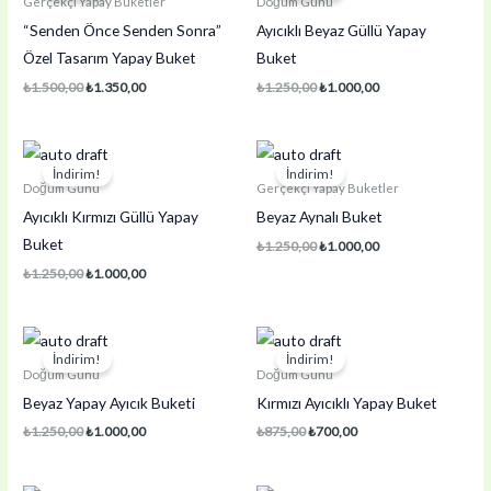
Gerçekçi Yapay Buketler
Doğum Günü
“Senden Önce Senden Sonra”
Ayıcıklı Beyaz Güllü Yapay
Özel Tasarım Yapay Buket
Buket
Orijinal
Şu
Orijinal
Şu
₺
1.500,00
₺
1.350,00
₺
1.250,00
₺
1.000,00
fiyat:
andaki
fiyat:
andaki
₺1.500,00.
fiyat:
₺1.250,00.
fiyat:
₺1.350,00.
₺1.000,00.
İndirim!
İndirim!
Doğum Günü
Gerçekçi Yapay Buketler
Ayıcıklı Kırmızı Güllü Yapay
Beyaz Aynalı Buket
Buket
Orijinal
Şu
₺
1.250,00
₺
1.000,00
fiyat:
andaki
Orijinal
Şu
₺
1.250,00
₺
1.000,00
₺1.250,00.
fiyat:
fiyat:
andaki
₺1.000,00.
₺1.250,00.
fiyat:
₺1.000,00.
İndirim!
İndirim!
Doğum Günü
Doğum Günü
Beyaz Yapay Ayıcık Buketi
Kırmızı Ayıcıklı Yapay Buket
Orijinal
Şu
Orijinal
Şu
₺
1.250,00
₺
1.000,00
₺
875,00
₺
700,00
fiyat:
andaki
fiyat:
andaki
₺1.250,00.
fiyat:
₺875,00.
fiyat:
₺1.000,00.
₺700,00.