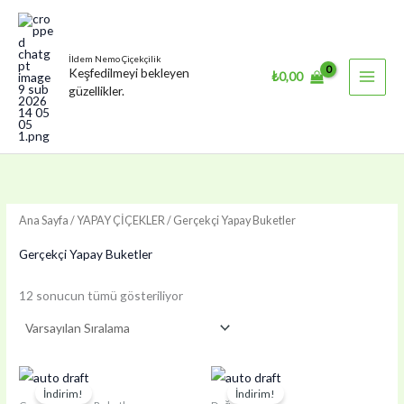
İçeriğe
atla
İldem Nemo Çiçekçilik
Keşfedilmeyi bekleyen
₺
0,00
güzellikler.
Ana Sayfa
/
YAPAY ÇİÇEKLER
/ Gerçekçi Yapay Buketler
Gerçekçi Yapay Buketler
12 sonucun tümü gösteriliyor
İndirim!
İndirim!