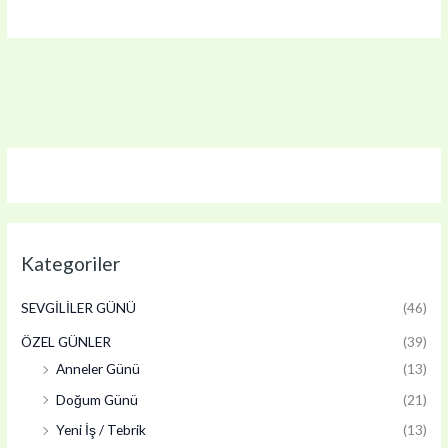
₺1.000,00.
Kategoriler
SEVGİLİLER GÜNÜ
(46)
ÖZEL GÜNLER
(39)
Anneler Günü
(13)
Doğum Günü
(21)
Yeni İş / Tebrik
(13)