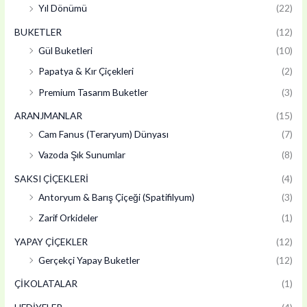
Yıl Dönümü
(22)
BUKETLER
(12)
Gül Buketleri
(10)
Papatya & Kır Çiçekleri
(2)
Premium Tasarım Buketler
(3)
ARANJMANLAR
(15)
Cam Fanus (Teraryum) Dünyası
(7)
Vazoda Şık Sunumlar
(8)
SAKSI ÇİÇEKLERİ
(4)
Antoryum & Barış Çiçeği (Spatifilyum)
(3)
Zarif Orkideler
(1)
YAPAY ÇİÇEKLER
(12)
Gerçekçi Yapay Buketler
(12)
ÇİKOLATALAR
(1)