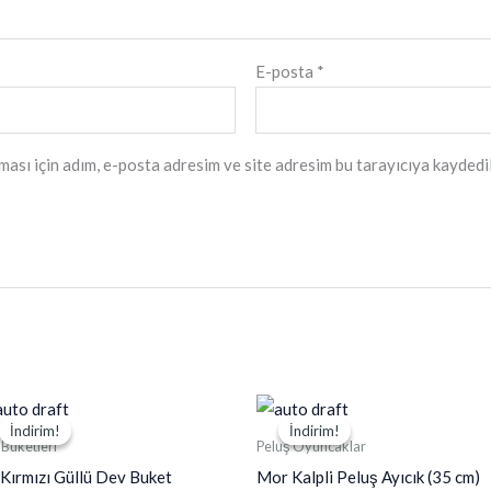
E-posta
*
ası için adım, e-posta adresim ve site adresim bu tarayıcıya kaydedil
İndirim!
İndirim!
İndirim!
İndirim!
 Buketleri
Peluş Oyuncaklar
Kırmızı Güllü Dev Buket
Mor Kalpli Peluş Ayıcık (35 cm)