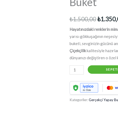
Buket
Orijinal
₺
1.500,00
₺
1.350,
fiyat:
Hayatınızdaki renklerin mim
yarısı gökkuşağının neşesi
₺1.500,
buketi, sevginizin gücünü an
Çiçekçilik
kalitesiyle hazırl
dünyanızı değiştiren o özel 
"Senden
SEPET
Önce
Senden
Sonra"
Özel
Kategoriler:
Gerçekçi Yapay Bu
Tasarım
Yapay