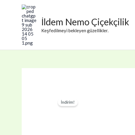
İçeriğe
atla
İldem Nemo Çiçekçilik
Keşfedilmeyi bekleyen güzellikler.
İndirim!