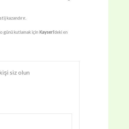
tij kazandırır.
i o günü kutlamak için
Kayseri
‘deki en
işi siz olun