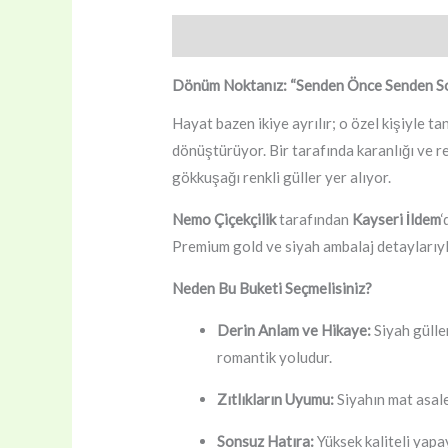
Açıklama
Değerlendirmeler (0)
Dönüm Noktanız: “Senden Önce Senden So
Hayat bazen ikiye ayrılır; o özel kişiyle 
dönüştürüyor. Bir tarafında karanlığı ve re
gökkuşağı renkli güller yer alıyor.
Nemo Çiçekçilik
tarafından
Kayseri İldem
‘
Premium gold ve siyah ambalaj detaylarıyla
Neden Bu Buketi Seçmelisiniz?
Derin Anlam ve Hikaye:
Siyah gülle
romantik yoludur.
Zıtlıkların Uyumu:
Siyahın mat asale
Sonsuz Hatıra:
Yüksek kaliteli yapay