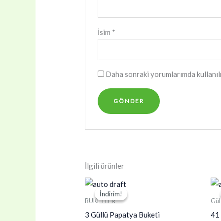
İsim
*
Daha sonraki yorumlarımda kullanılm
İlgili ürünler
İndirim!
İndirim!
BUKETLER
Gül
3 Güllü Papatya Buketi
41 