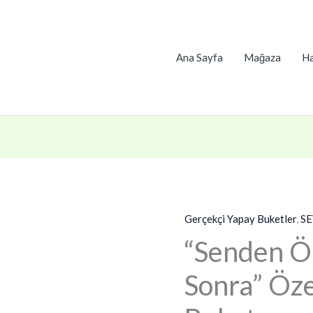
Ana Sayfa
Mağaza
Ha
Gerçekçi Yapay Buketler
,
SE
“Senden Ö
Sonra” Öze