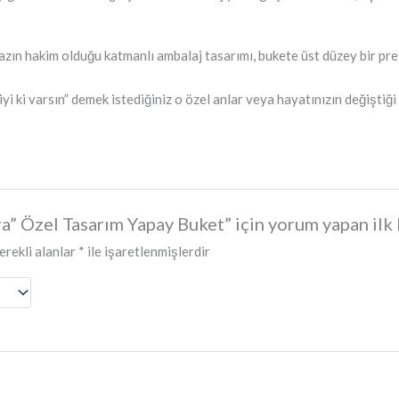
zın hakim olduğu katmanlı ambalaj tasarımı, bukete üst düzey bir pres
iyi ki varsın” demek istediğiniz o özel anlar veya hayatınızın değiştiğ
 Özel Tasarım Yapay Buket” için yorum yapan ilk k
erekli alanlar
*
ile işaretlenmişlerdir