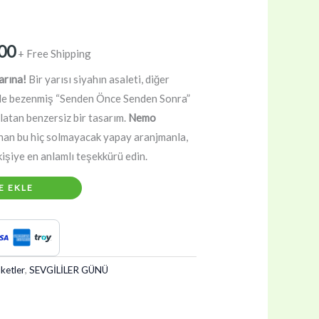
Şu
00
+ Free Shipping
andaki
arına!
Bir yarısı siyahın asaleti, diğer
yle bezenmiş “Senden Önce Senden Sonra”
00.
fiyat:
latan benzersiz bir tasarım.
Nemo
₺1.350,00.
anan bu hiç solmayacak yapay aranjmanla,
kişiye en anlamlı teşekkürü edin.
E EKLE
ketler
,
SEVGİLİLER GÜNÜ