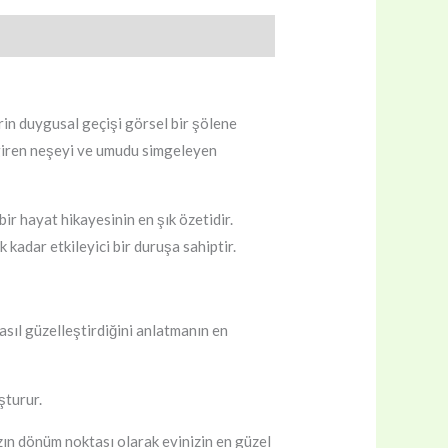
erin duygusal geçişi görsel bir şölene
a giren neşeyi ve umudu simgeleyen
ir hayat hikayesinin en şık özetidir.
kadar etkileyici bir duruşa sahiptir.
asıl güzelleştirdiğini anlatmanın en
şturur.
ızın dönüm noktası olarak evinizin en güzel