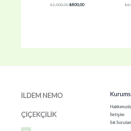
Orijinal
Şu
₺
1.000,00
₺
800,00
₺
6
fiyat:
andaki
₺1.000,00.
fiyat:
₺800,00.
Kurums
İLDEM NEMO
Hakkımızd
ÇİÇEKÇİLİK
İletişim
Sık Sorula