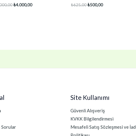
Orijinal
Şu
Orijinal
Şu
.000,00
₺
4.000,00
₺
625,00
₺
500,00
fiyat:
andaki
fiyat:
andaki
₺6.000,00.
fiyat:
₺625,00.
fiyat:
₺4.000,00.
₺500,00.
al
Site Kullanımı
a
Güvenli Alışveriş
KVKK Bilgilendirmesi
n Sorular
Mesafeli Satış Sözleşmesi ve İad
Politikası