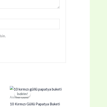
sin.
İndirim!
İndirim!
Anneler Günü
10 Kırmızı Güllü Papatya Buketi