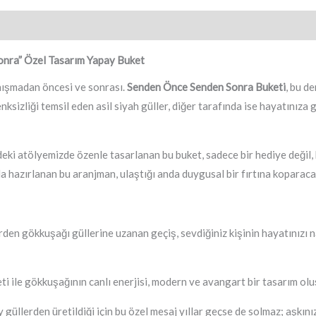
Buket
adet
nra” Özel Tasarım Yapay Buket
tanışmadan öncesi ve sonrası.
Senden Önce Senden Sonra Buketi
, bu d
nksizliği temsil eden asil siyah güller, diğer tarafında ise hayatınız
deki atölyemizde özenle tasarlanan bu buket, sadece bir hediye değil, b
 hazırlanan bu aranjman, ulaştığı anda duygusal bir fırtına koparacak 
rden gökkuşağı güllerine uzanan geçiş, sevdiğiniz kişinin hayatınızı n
ti ile gökkuşağının canlı enerjisi, modern ve avangart bir tasarım olu
 güllerden üretildiği için bu özel mesaj yıllar geçse de solmaz; aşkın