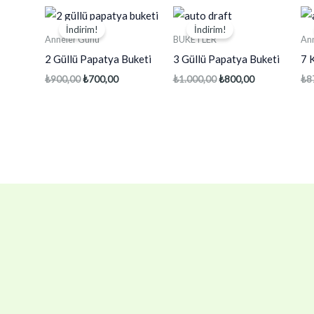
İndirim!
İndirim!
Anneler Günü
BUKETLER
An
2 Güllü Papatya Buketi
3 Güllü Papatya Buketi
7 
Orijinal
Şu
Orijinal
Şu
₺
900,00
₺
700,00
₺
1.000,00
₺
800,00
₺
8
fiyat:
andaki
fiyat:
andaki
₺900,00.
fiyat:
₺1.000,00.
fiyat:
₺700,00.
₺800,00.