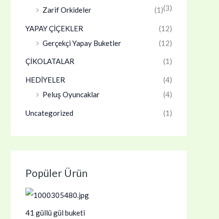
(3)
Zarif Orkideler
(1)
YAPAY ÇİÇEKLER
(12)
Gerçekçi Yapay Buketler
(12)
ÇİKOLATALAR
(1)
HEDİYELER
(4)
Peluş Oyuncaklar
(4)
Uncategorized
(1)
Popüler Ürün
41 güllü gül buketi