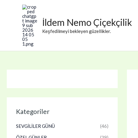
İçeriğe
atla
İldem Nemo Çiçekçilik
Keşfedilmeyi bekleyen güzellikler.
Kategoriler
SEVGİLİLER GÜNÜ
(46)
ÖZEL GÜNLER
(39)