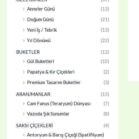
Anneler Günü
(13)
Doğum Günü
(21)
Yeni İş / Tebrik
(13)
Yıl Dönümü
(22)
BUKETLER
(12)
Gül Buketleri
(10)
Papatya & Kır Çiçekleri
(2)
Premium Tasarım Buketler
(3)
ARANJMANLAR
(15)
Cam Fanus (Teraryum) Dünyası
(7)
Vazoda Şık Sunumlar
(8)
SAKSI ÇİÇEKLERİ
(4)
Antoryum & Barış Çiçeği (Spatifilyum)