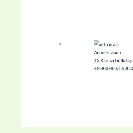
₺1.250,0
Anneler Günü
15 Kırmızı Güllü Ci
Orijinal
₺
2.000,00
₺
1.500,
fiyat:
₺2.000,0