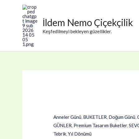
İçeriğe
İndirim!
İndirim!
İndirim!
İndirim!
İndirim!
İndirim!
İndirim!
İndirim!
İndirim!
atla
İldem Nemo Çiçekçilik
Keşfedilmeyi bekleyen güzellikler.
Anneler Günü
,
BUKETLER
,
Doğum Günü
,
GÜNLER
,
Premium Tasarım Buketler
,
SEV
Tebrik
,
Yıl Dönümü