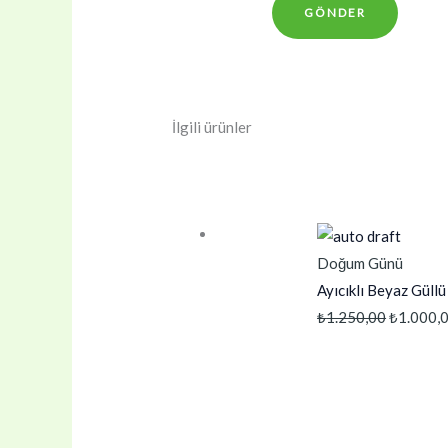
İlgili ürünler
Doğum Günü
Ayıcıklı Beyaz Güll
Orijinal
₺
1.250,00
₺
1.000,
fiyat:
₺1.250,0