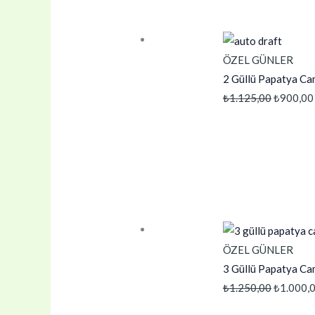
ÖZEL GÜNLER
2 Güllü Papatya C
Orijinal
₺
1.125,00
₺
900,00
fiyat:
₺1.125,0
ÖZEL GÜNLER
3 Güllü Papatya C
Orijinal
₺
1.250,00
₺
1.000,
fiyat: