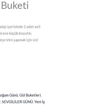
 Buketi
ajı içerisinde 2 adet asil
örece küçük boyutlu
rprizini yapmak için sizi
oğum Günü
,
Gül Buketleri
,
r
,
SEVGİLİLER GÜNÜ
,
Yeni İş