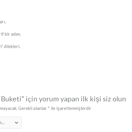
rı,
if bir adım,
” dilekleri.
Buketi” için yorum yapan ilk kişi siz olun
nmayacak.
Gerekli alanlar
*
ile işaretlenmişlerdir