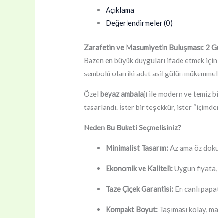
Açıklama
Değerlendirmeler (0)
Zarafetin ve Masumiyetin Buluşması: 2 G
Bazen en büyük duyguları ifade etmek için 
sembolü olan iki adet asil gülün mükemme
Özel
beyaz ambalajı
ile modern ve temiz b
tasarlandı. İster bir teşekkür, ister “içim
Neden Bu Buketi Seçmelisiniz?
Minimalist Tasarım:
Az ama öz doku
Ekonomik ve Kaliteli:
Uygun fiyata,
Taze Çiçek Garantisi:
En canlı papat
Kompakt Boyut:
Taşıması kolay, mas