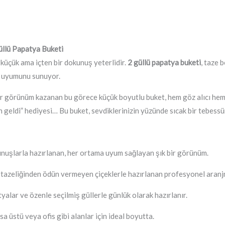
üllü Papatya Buketi
küçük ama içten bir dokunuş yeterlidir.
2 güllü papatya buketi
, taze 
l uyumunu sunuyor.
ir görünüm kazanan bu görece küçük boyutlu buket, hem göz alıcı hem 
den geldi” hediyesi… Bu buket, sevdiklerinizin yüzünde sıcak bir tebess
nuşlarla hazırlanan, her ortama uyum sağlayan şık bir görünüm.
 tazeliğinden ödün vermeyen çiçeklerle hazırlanan profesyonel aranj
yalar ve özenle seçilmiş güllerle günlük olarak hazırlanır.
a üstü veya ofis gibi alanlar için ideal boyutta.