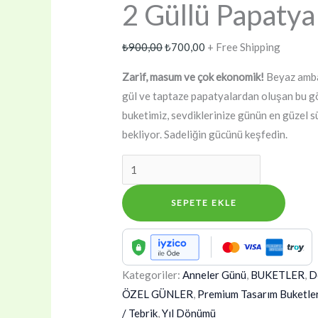
2 Güllü Papatya
Orijinal
Şu
₺
900,00
₺
700,00
+ Free Shipping
fiyat:
andaki
Zarif, masum ve çok ekonomik!
Beyaz ambal
₺900,00.
fiyat:
gül ve taptaze papatyalardan oluşan bu g
₺700,00.
buketimiz, sevdiklerinize günün en güzel sü
bekliyor. Sadeliğin gücünü keşfedin.
2
Güllü
Papatya
SEPETE EKLE
Buketi
adet
Kategoriler:
Anneler Günü
,
BUKETLER
,
D
ÖZEL GÜNLER
,
Premium Tasarım Buketle
/ Tebrik
,
Yıl Dönümü