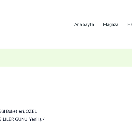
Ana Sayfa
Mağaza
Ha
Gül Buketleri
,
ÖZEL
GİLİLER GÜNÜ
,
Yeni İş /